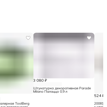
3 080 ₽
Штукатурка декоративная Parade
Milano Палаццо 0,9 л
524 ₽
малярная ToolBerg
2008106
ьных поверхностей
с клейк