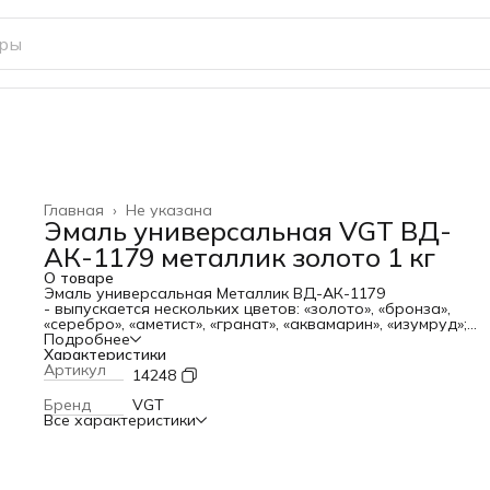
Главная
›
Не указана
Эмаль универсальная VGT ВД-
АК-1179 металлик золото 1 кг
О товаре
Эмаль универсальная Металлик ВД-АК-1179
- выпускается нескольких цветов: «золото», «бронза»,
«серебро», «аметист», «гранат», «аквамарин», «изумруд»;
- декоративный эффект эмали зависит от цвета подложки
Подробнее
толщины слоя покрытия и способа нанесения;
Характеристики
- oбладает натуральным металлическим блеском, высоко
Артикул
14248
свето-, водо- и атмосферостойкостью.
Предназначена для декоративной окраски различных
Бренд
VGT
поверхностей (минеральных, дерева, гипса, керамики,
Все характеристики
различных типов обоев, изделий из полистирола и пласти
алюминия, оцинковки).