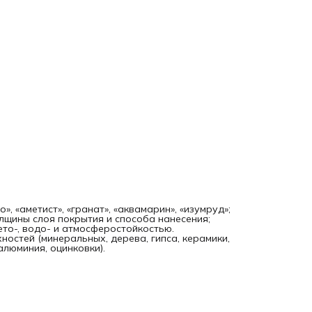
», «аметист», «гранат», «аквамарин», «изумруд»;
лщины слоя покрытия и способа нанесения;
то-, водо- и атмосферостойкостью.
остей (минеральных, дерева, гипса, керамики,
алюминия, оцинковки).