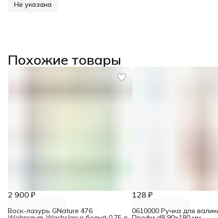
Не указана
Похожие товары
2 900 ₽
128 ₽
Воск-лазурь GNature 476
0610000 Ручка для валик
Wohnraum-Wachslasur белый 0,75 л
Профи d8 90х180 мм