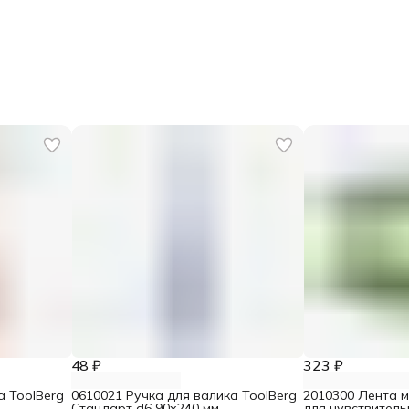
48 ₽
323 ₽
а ToolBerg
0610021 Ручка для валика ToolBerg
2010300 Лента 
Стандарт d6 90х240 мм
для чувствител