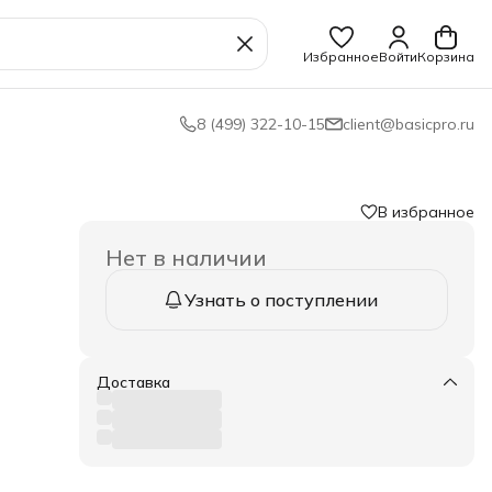
Избранное
Войти
Корзина
8 (499) 322-10-15
client@basicpro.ru
В избранное
Нет в наличии
Узнать о поступлении
,
й
Доставка
ка,