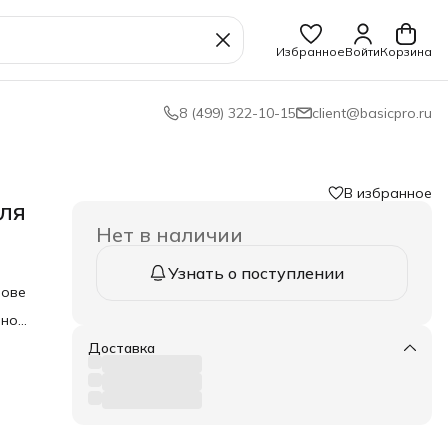
Избранное
Войти
Корзина
8 (499) 322-10-15
client@basicpro.ru
В избранное
для
Нет в наличии
Узнать о поступлении
нове
нной
ров
Доставка
до
р от
о 10