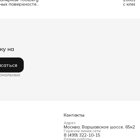
ьных поверхностей
с клейк
ку на
саться
сональных
Контакты
Адрес
Москва, Варшавское шоссе, 65к2
Горячая линия сети
8 (499) 322-10-15
Режим работы