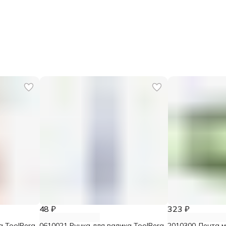
48 ₽
323 ₽
а ToolBerg
0610021 Ручка для валика ToolBerg
2010300 Лента 