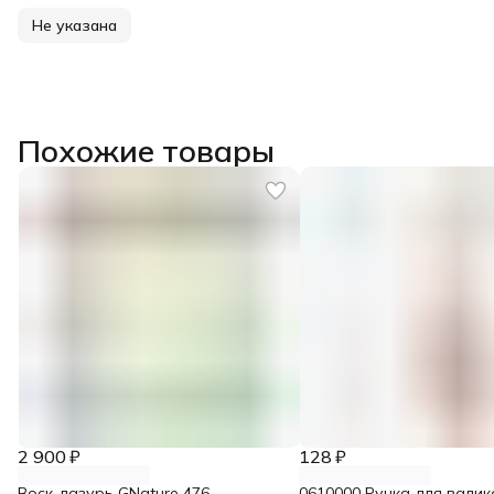
Не указана
Похожие товары
2 900 ₽
128 ₽
Воск-лазурь GNature 476
0610000 Ручка для валик