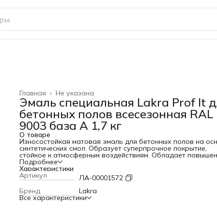
Главная
›
Не указана
Эмаль специальная Lakra Prof It 
бетонных полов всесезонная RAL
9003 база А 1,7 кг
О товаре
Износостойкая матовая эмаль для бетонных полов на ос
синтетических смол. Образует суперпрочное покрытие,
стойкое к атмосферным воздействиям. Обладает повыше
зносостойкостью, низкой истираемостью, а также
Подробнее
устойчивостью к действию воды, моющих средств, раство
Характеристики
солей, масел, бензина.
Артикул
ЛА-00001572
Выдерживает многократное мытье без потери свойств.
Возможно применение при отрицательных температурах 
Бренд
Lakra
-30°С. Выдерживает эксплуатацию в интервале температу
Все характеристики
-60°С до 60°С. Прогнозируемый срок службы покрытия – д
лет. Быстро сохнет – за 2 часа.