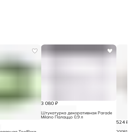
3 080 ₽
Штукатурка декоративная Parade
Milano Палаццо 0,9 л
524 ₽
малярная ToolBerg
2008106