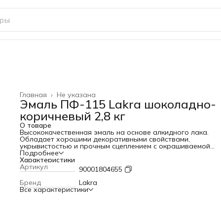
Главная
›
Не указана
Эмаль ПФ-115 Lakra шоколадно-
коричневый 2,8 кг
О товаре
Высококачественная эмаль на основе алкидного лака.
Обладает хорошими декоративными свойствами,
укрывистостью и прочным сцеплением с окрашиваемой
поверхностью. Легко наносится, образуя однородное гл
Подробнее
покрытие, устойчивое к действию воды, атмосферных оса
Характеристики
и растворов моющих средств. Применяется для окраски
Артикул
90001804655
деревянных, металлических, бетонных, цементных и други
поверхностей, подвергающихся атмосферным воздействия
Бренд
Lakra
также для внутренних отделочных работ: окраски оконн
Все характеристики
рам, подоконников, дверей, батарей, различных деревянн
металлических предметов. Примерный расход- 13-16 м²/кг