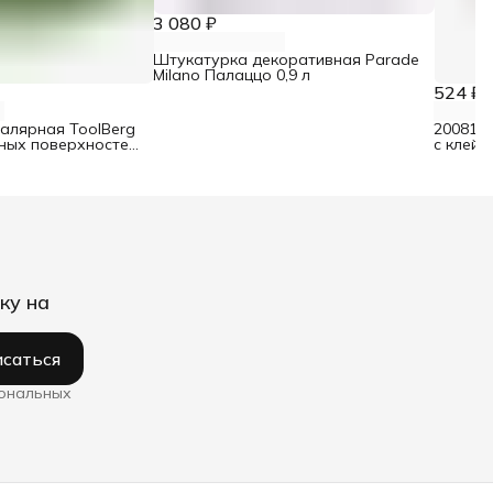
3 080 ₽
Штукатурка декоративная Parade
Milano Палаццо 0,9 л
524 ₽
малярная ToolBerg
2008106
ьных поверхностей
с клейк
ку на
саться
сональных