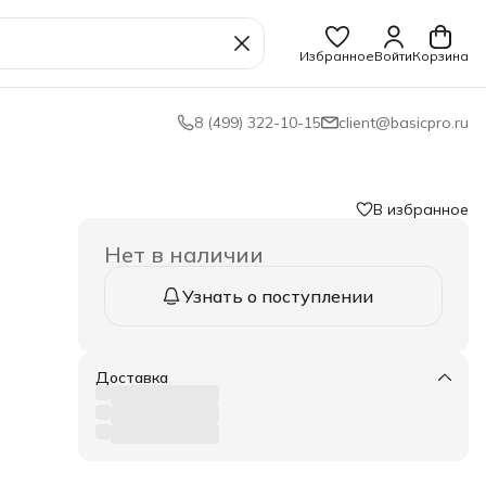
Избранное
Войти
Корзина
8 (499) 322-10-15
client@basicpro.ru
В избранное
Нет в наличии
Узнать о поступлении
адкое
дков
Доставка
х
м, а
ых
ых и