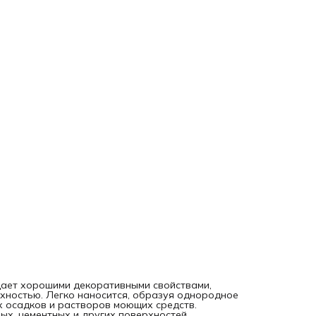
дает хорошими декоративными свойствами,
хностью. Легко наносится, образуя однородное
х осадков и растворов моющих средств.
ых, цементных и других поверхностей,