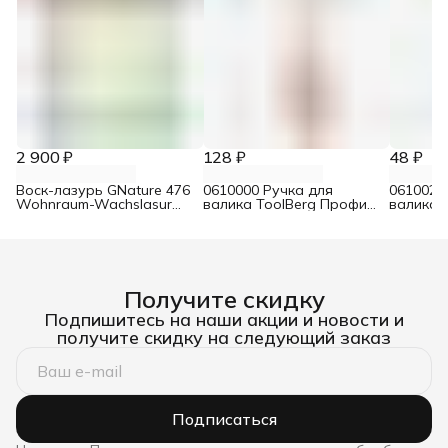
2 900 ₽
128 ₽
48 ₽
Воск-лазурь GNature 476
0610000 Ручка для
0610021
Wohnraum-Wachslasur
валика ToolBerg Профи
валика 
белый 0,75 л
d8 90х180 мм
Стандар
Получите скидку
Подпишитесь на наши акции и новости и
получите скидку на следующий заказ
Подписаться