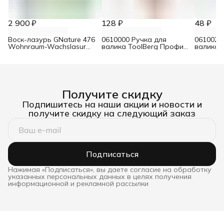
2 900 ₽
128 ₽
48 ₽
Воск-лазурь GNature 476
0610000 Ручка для
0610021
Wohnraum-Wachslasur
валика ToolBerg Профи
валика 
белый 0,75 л
d8 90х180 мм
Стандар
Получите скидку
Подпишитесь на наши акции и новости и
получите скидку на следующий заказ
Подписаться
Нажимая «Подписаться», вы даете согласие на обработку
указанных персональных данных в целях получения
информационной и рекламной рассылки