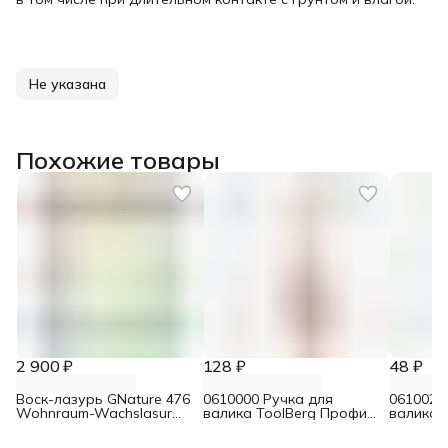
Не указана
Похожие товары
2 900 ₽
128 ₽
48 ₽
Воск-лазурь GNature 476
0610000 Ручка для
0610021
Wohnraum-Wachslasur
валика ToolBerg Профи
валика 
белый 0,75 л
d8 90х180 мм
Стандар