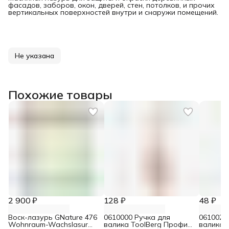
фасадов, заборов, окон, дверей, стен, потолков, и прочих
вертикальных поверхностей внутри и снаружи помещений.
Не указана
Похожие товары
2 900 ₽
128 ₽
48 ₽
Воск-лазурь GNature 476
0610000 Ручка для
0610021
Wohnraum-Wachslasur
валика ToolBerg Профи
валика 