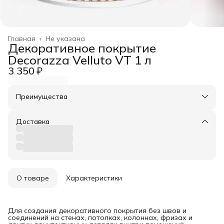
Главная
›
Не указана
Декоративное покрытие
Decorazza Velluto VT 1 л
3 350 ₽
Преимущества
Оплата частями в Сплит
Доставка в пункты выдачи или до двери
Доставка
Удобный возврат
О товаре
Характеристики
Для создания декоративного покрытия без швов и
соединений на стенах, потолках, колоннах, фризах и