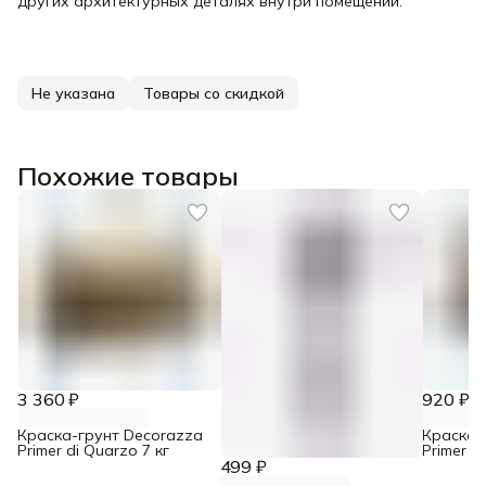
других архитектурных деталях внутри помещений.
Не указана
Товары со скидкой
Похожие товары
3 360 ₽
920 ₽
Краска-грунт Decorazza
Краска-
Primer di Quarzo 7 кг
Primer d
499 ₽