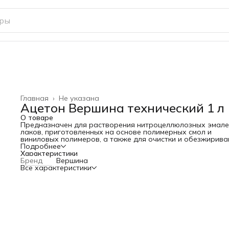
Главная
›
Не указана
Ацетон Вершина технический 1 л
О товаре
Предназначен для растворения нитроцеллюлозных эмале
лаков, приготовленных на основе полимерных смол и
виниловых полимеров, а также для очистки и обезжирива
поверхностей.
Подробнее
Используется в лакокрасочных материалах, наносимых п
Характеристики
низких температурах.
Бренд
Вершина
Все характеристики