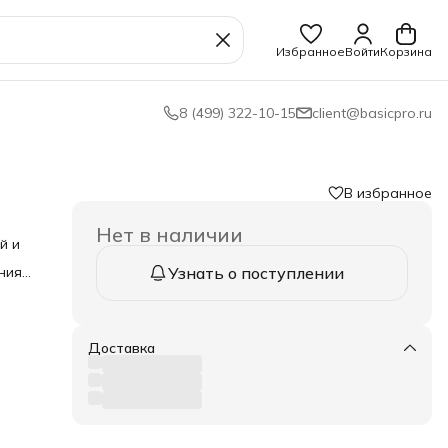
Избранное
Войти
Корзина
8 (499) 322-10-15
client@basicpro.ru
В избранное
Нет в наличии
й и
ния
Узнать о поступлении
ри
Доставка