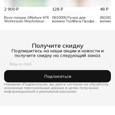
2 900 ₽
128 ₽
48 ₽
Воск-лазурь GNature 476
0610000 Ручка для
0610021
Wohnraum-Wachslasur
валика ToolBerg Профи
валика 
белый 0,75 л
d8 90х180 мм
Стандар
Получите скидку
Подпишитесь на наши акции и новости и
получите скидку на следующий заказ
Подписаться
Нажимая «Подписаться», вы даете согласие на обработку
указанных персональных данных в целях получения
информационной и рекламной рассылки