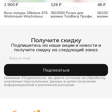
2 900 ₽
128 ₽
48 ₽
Воск-лазурь GNature 476
0610000 Ручка для
0610021
Wohnraum-Wachslasur
валика ToolBerg Профи
валика 
белый 0,75 л
d8 90х180 мм
Стандар
Получите скидку
Подпишитесь на наши акции и новости и
получите скидку на следующий заказ
Подписаться
Нажимая «Подписаться», вы даете согласие на обработку
указанных персональных данных в целях получения
информационной и рекламной рассылки