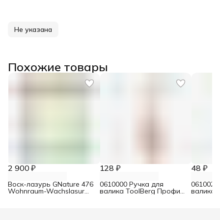
Не указана
Похожие товары
2 900 ₽
128 ₽
48 ₽
Воск-лазурь GNature 476
0610000 Ручка для
0610021
Wohnraum-Wachslasur
валика ToolBerg Профи
валика 
белый 0,75 л
d8 90х180 мм
Стандар