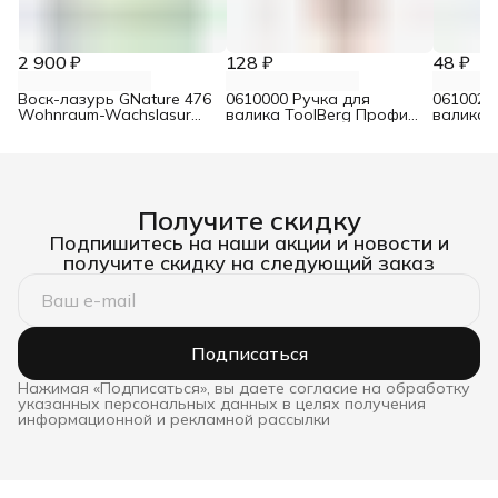
2 900 ₽
128 ₽
48 ₽
Воск-лазурь GNature 476
0610000 Ручка для
0610021
Wohnraum-Wachslasur
валика ToolBerg Профи
валика 
белый 0,75 л
d8 90х180 мм
Стандар
Получите скидку
Подпишитесь на наши акции и новости и
получите скидку на следующий заказ
Подписаться
Нажимая «Подписаться», вы даете согласие на обработку
указанных персональных данных в целях получения
информационной и рекламной рассылки