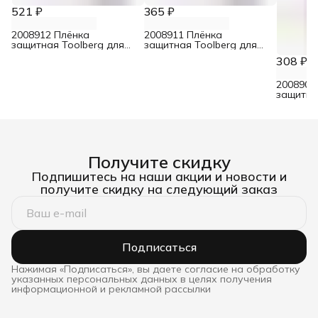
521 ₽
365 ₽
2008912 Плёнка
2008911 Плёнка
защитная Toolberg для
защитная Toolberg для
малярных работ 100 мкм
малярных работ 100 мкм
308 ₽
6 м х 3 м
4 м х 3 м
2008907
защитна
мкм 4 х 
Получите скидку
Подпишитесь на наши акции и новости и
получите скидку на следующий заказ
Подписаться
Нажимая «Подписаться», вы даете согласие на обработку
указанных персональных данных в целях получения
информационной и рекламной рассылки