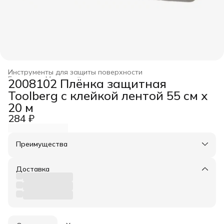
Инструменты для защиты поверхности
Главная
›
Малярный инструмент
›
2008102 Плёнка защитная
Toolberg с клейкой лентой 55 см х
20 м
284 ₽
Преимущества
Оплата частями в Сплит
Доставка в пункты выдачи или до двери
Доставка
Удобный возврат