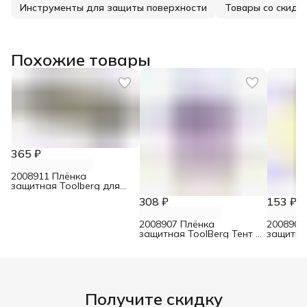
Инструменты для защиты поверхности
Товары со скидк
Похожие товары
365 ₽
2008911 Плёнка
защитная Toolberg для
малярных работ 100 мкм
308 ₽
153 ₽
4 м х 3 м
2008907 Плёнка
2008906
защитная ToolBerg Тент 6
защитна
мкм 4 х 12,5 м
мкм 4 х 
Получите скидку