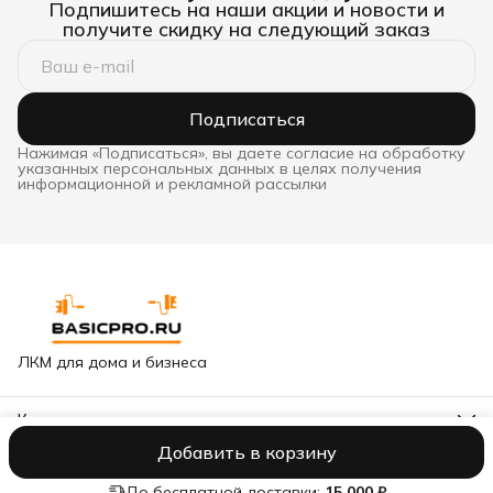
Подпишитесь на наши акции и новости и
получите скидку на следующий заказ
Подписаться
Нажимая «Подписаться», вы даете согласие на обработку
указанных персональных данных в целях получения
информационной и рекламной рассылки
ЛКМ для дома и бизнеса
Контакты
Адрес
Добавить в корзину
Москва, Варшавское шоссе, 65к2
Оплата
Доставка
Правила возврата
Реквизиты
Оферта
Полити
Горячая линия сети
8 (499) 322-10-15
До бесплатной доставки:
15 000 ₽