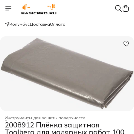
Колумбус
Доставка
Оплата
Инструменты для защиты поверхности
Главная
›
Малярный инструмент
›
2008912 Плёнка защитная
Toolberg для малярных работ 100