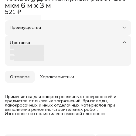
мкм 6 м х 3 м
521 ₽
Преимущества
Оплата частями в Сплит
Доставка в пункты выдачи или до двери
Доставка
Удобный возврат
О товаре
Характеристики
Применяется для защиты различных поверхностей и
предметов от пылевых загрязнений, брызг воды,
лакокрасочных и иных отделочных материалов при
выполнении ремонтно-строительных работ.
Изготовлен из полиэтилена высокой плотности.