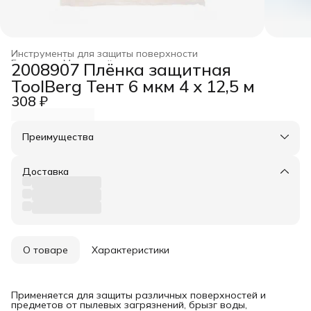
Инструменты для защиты поверхности
Главная
›
Малярный инструмент
›
2008907 Плёнка защитная
ToolBerg Тент 6 мкм 4 х 12,5 м
308 ₽
Преимущества
Оплата частями в Сплит
Доставка в пункты выдачи или до двери
Доставка
Удобный возврат
О товаре
Характеристики
Применяется для защиты различных поверхностей и
предметов от пылевых загрязнений, брызг воды,