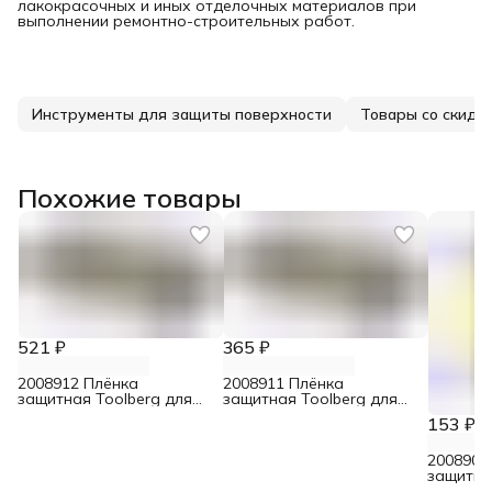
лакокрасочных и иных отделочных материалов при
выполнении ремонтно-строительных работ.
Инструменты для защиты поверхности
Товары со скидк
Похожие товары
521 ₽
365 ₽
2008912 Плёнка
2008911 Плёнка
защитная Toolberg для
защитная Toolberg для
малярных работ 100 мкм
малярных работ 100 мкм
153 ₽
6 м х 3 м
4 м х 3 м
2008906
защитна
мкм 4 х 