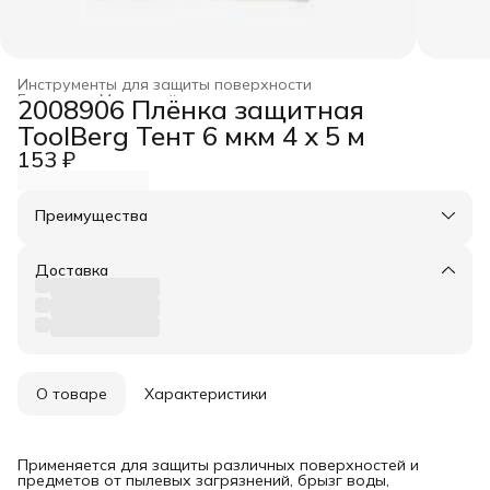
Инструменты для защиты поверхности
Главная
›
Малярный инструмент
›
2008906 Плёнка защитная
ToolBerg Тент 6 мкм 4 х 5 м
153 ₽
Преимущества
Оплата частями в Сплит
Доставка в пункты выдачи или до двери
Доставка
Удобный возврат
О товаре
Характеристики
Применяется для защиты различных поверхностей и
предметов от пылевых загрязнений, брызг воды,