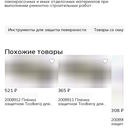
лакокрасочных и иных отделочных материалов при
выполнении ремонтно-строительных работ.
Инструменты для защиты поверхности
Товары со скидк
Похожие товары
521 ₽
365 ₽
2008912 Плёнка
2008911 Плёнка
защитная Toolberg для
защитная Toolberg для
малярных работ 100 мкм
малярных работ 100 мкм
308 ₽
6 м х 3 м
4 м х 3 м
2008907
защитна
мкм 4 х 