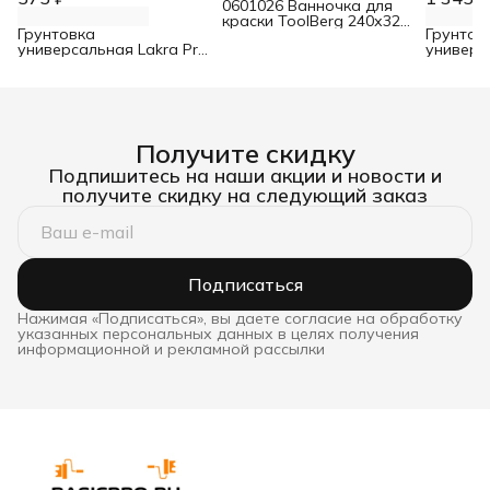
0601026 Ванночка для
краски ToolBerg 240х320
Грунтовка
Грунтов
мм
универсальная Lakra Prof
универс
It 4 кг
It 10 кг
Получите скидку
Подпишитесь на наши акции и новости и
получите скидку на следующий заказ
Подписаться
Нажимая «Подписаться», вы даете согласие на обработку
указанных персональных данных в целях получения
информационной и рекламной рассылки