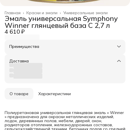
Главная
›
Краски и эмали
›
Универсальные эмали
Эмаль универсальная Symphony
Winner глянцевый база С 2,7 л
4 610 ₽
Преимущества
Оплата частями в Сплит
Доставка в пункты выдачи или до двери
Доставка
Удобный возврат
О товаре
Характеристики
Полиуретановая универсальная глянцевая эмаль « Winner
» предназначена для окраски металлических изделий,
лодок, деревянных полов, мебели, дверей, окон,
радиаторов отопления, железнодорожных составов,
сельскохозяйственной техники, бетонных полов со средней