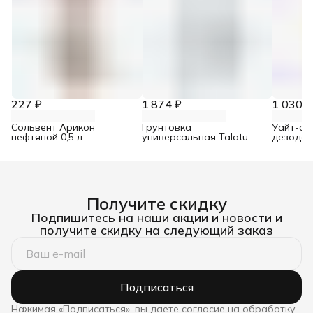
227 ₽
1 874 ₽
1 030 ₽
Сольвент Арикон
Грунтовка
Уайт-сп
нефтяной 0,5 л
универсальная Talatu
дезодор
Talaalmi глубокого
проникновения
концентрат с
индикатором 5 л
Получите скидку
Подпишитесь на наши акции и новости и
получите скидку на следующий заказ
Подписаться
Нажимая «Подписаться», вы даете согласие на обработку