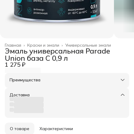
Главная
›
Краски и эмали
›
Универсальные эмали
Эмаль универсальная Parade
Union база С 0,9 л
1 275 ₽
Преимущества
Оплата частями в Сплит
Доставка в пункты выдачи или до двери
Доставка
Удобный возврат
О товаре
Характеристики