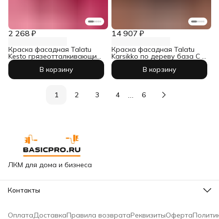
2 268 ₽
14 907 ₽
Краска фасадная Talatu
Краска фасадная Talatu
Kesto грязеотталкивающий
Karsikko по дереву база С 9
база А 0,9 л
л
В корзину
В корзину
…
1
2
3
4
6
ЛКМ для дома и бизнеса
Контакты
Адрес
Москва, Варшавское шоссе, 65к2
Оплата
Доставка
Правила возврата
Реквизиты
Оферта
Полити
Горячая линия сети