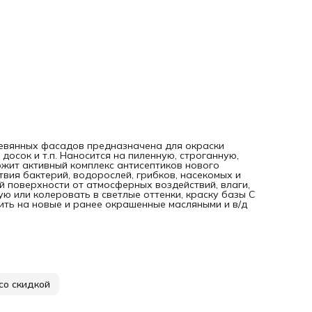
масляными и в/д красками поверхности.
евянных фасадов предназначена для окраски
осок и т.п. Наносится на пиленную, строганную,
жит активный комплекс антисептиков нового
ия бактерий, водорослей, грибков, насекомых и
й поверхности от атмосферных воздействий, влаги,
ю или колеровать в светлые оттенки, краску базы С
ить на новые и ранее окрашенные масляными и в/д
со скидкой