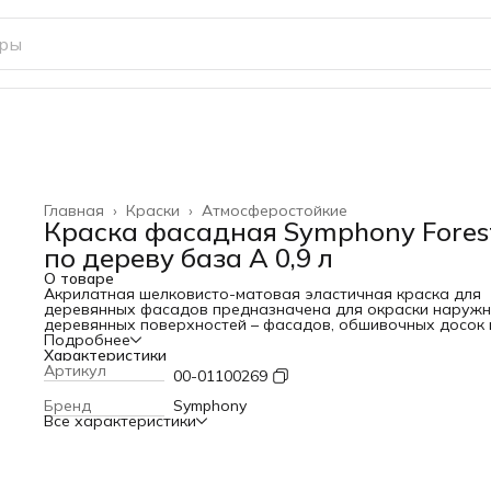
Главная
›
Краски
›
Атмосферостойкие
Краска фасадная Symphony Fores
по дереву база А 0,9 л
О товаре
Акрилатная шелковисто-матовая эластичная краска для
деревянных фасадов предназначена для окраски наруж
деревянных поверхностей – фасадов, обшивочных досок и
Наносится на пиленную, строганную, бревенчатую
Подробнее
неокрашенную деревянную поверхность. Содержит актив
Характеристики
комплекс антисептиков нового поколения защищающий
Артикул
00-01100269
древесину от вредоносного воздействия бактерий,
водорослей, грибков, насекомых и т.п. Краска обеспечива
Бренд
Symphony
долговременную защиту деревянной поверхности от
Все характеристики
атмосферных воздействий, влаги, УФ-излучения. Краску 
А можно использовать как таковую или колеровать в све
оттенки, краску базы С применять только в колерованном
виде. Краску можно наносить на новые и ранее окрашен