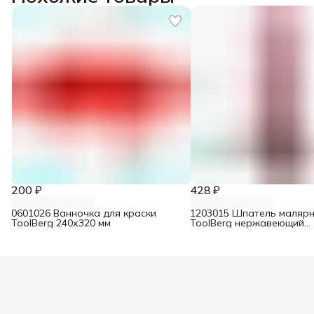
200 ₽
428 ₽
0601026 Ванночка для краски
1203015 Шпатель маляр
ToolBerg 240х320 мм
ToolBerg нержавеющий
двухкомпонентная ручка