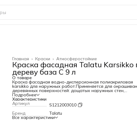
Главная
›
Краски
›
Атмосферостойкие
Краска фасадная Talatu Karsikko 
дереву база С 9 л
О товаре
Краска фасадная водно-дисперсионная полиакриловая
karsikko для наружных работ.Применяется для окрашива
деревянных поверхностей: дощатых наружных стен,
обшивочных досок, заборов
Подробнее
Характеристики
Артикул
S1212003010
Бренд
Talatu
Все характеристики