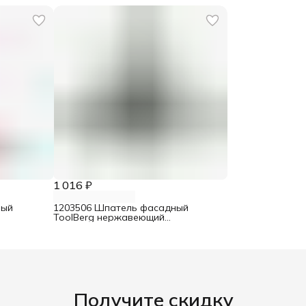
1 016 ₽
ный
1203506 Шпатель фасадный
ToolBerg нержавеющий
 150 мм
двухкомпонентная ручка 450 мм
Получите скидку