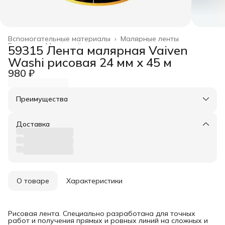
Вспомогательные материалы
›
Малярные ленты
Главная
›
Малярный инструмент
›
59315 Лента малярная Vaiven
Washi рисовая 24 мм х 45 м
980 ₽
Преимущества
Оплата частями в Сплит
Доставка в пункты выдачи или до двери
Доставка
Удобный возврат
О товаре
Характеристики
Рисовая лента. Специально разработана для точных
работ и получения прямых и ровных линий на сложных и