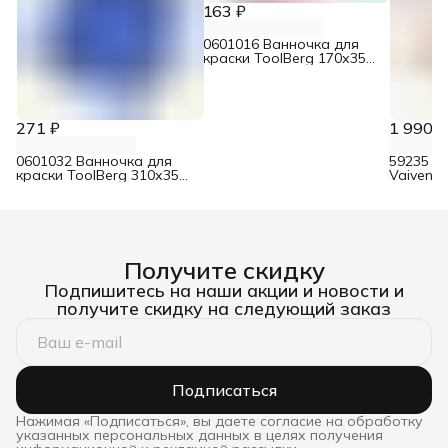
163 ₽
0601016 Ванночка для
краски ToolBerg 170х350
мм
271 ₽
1 990 ₽
0601032 Ванночка для
59235 В
краски ToolBerg 310х350
Vaiven E
мм
стыков и
Получите скидку
Подпишитесь на наши акции и новости и
получите скидку на следующий заказ
Подписаться
Нажимая «Подписаться», вы даете согласие на обработку
указанных персональных данных в целях получения