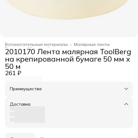
Вспомогательные материалы
›
Малярные ленты
Главная
›
Малярный инструмент
›
2010170 Лента малярная ToolBerg
на крепированной бумаге 50 мм х
50 м
261 ₽
Преимущества
Оплата частями в Сплит
Доставка в пункты выдачи или до двери
Доставка
Удобный возврат