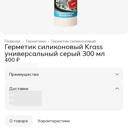
Главная
›
Герметики
›
Герметик силиконовый
Герметик силиконовый Krass
универсальный серый 300 мл
400 ₽
Преимущества
Оплата частями в Сплит
Доставка в пункты выдачи или до двери
Доставка
Удобный возврат
О товаре
Характеристики