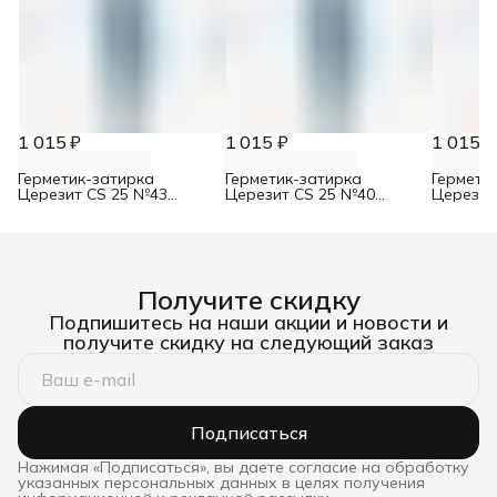
1 015 ₽
1 015 ₽
1 015 ₽
Герметик-затирка
Герметик-затирка
Гермети
Церезит CS 25 №43
Церезит CS 25 №40
Церезит
багамы 280 мл
жасмин 280 мл
графит 
Получите скидку
Подпишитесь на наши акции и новости и
получите скидку на следующий заказ
Подписаться
Нажимая «Подписаться», вы даете согласие на обработку
указанных персональных данных в целях получения