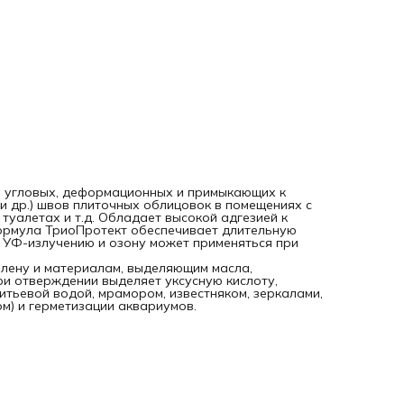
при отверждении выделяет уксусную кислоту, поэтому не
пригодна для контакта с пищевыми продуктами, питьевой
водой, мрамором, известняком, зеркалами, корродирующ
металлами (свинцом, медью, цинком, железом) и герметиз
аквариумов.
и угловых, деформационных и примыкающих к
 др.) швов плиточных облицовок в помещениях с
туалетах и т.д. Обладает высокой адгезией к
ормула ТриоПротект обеспечивает длительную
 к УФ-излучению и озону может применяться при
тилену и материалам, выделяющим масла,
и отверждении выделяет уксусную кислоту,
итьевой водой, мрамором, известняком, зеркалами,
м) и герметизации аквариумов.