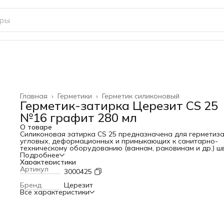
Главная
›
Герметики
›
Герметик силиконовый
Герметик-затирка Церезит CS 25
№16 графит 280 мл
О товаре
Силиконовая затирка CS 25 предназначена для герметиз
угловых, деформационных и примыкающих к санитарно-
техническому оборудованию (ваннам, раковинам и др.) ш
плиточных облицовок в помещениях с повышенной
Подробнее
влажностью: ванных комнатах, душевых, кухнях, туалетах
Характеристики
т.д. Обладает высокой адгезией к эмалированным
Артикул
3000425
поверхностям, стеклу, фарфору и фаянсу. Формула
ТриоПротект обеспечивает длительную стойкость к грибк
Бренд
Церезит
плесени. Благодаря высокой стойкости к УФ-излучению и
Все характеристики
озону может применяться при наружных работах.
Не имеет адгезии к резине, битуму, гудрону, тефлону,
полиэтилену и материалам, выделяющим масла,
пластификаторы или растворители. Содержит фунгициды 