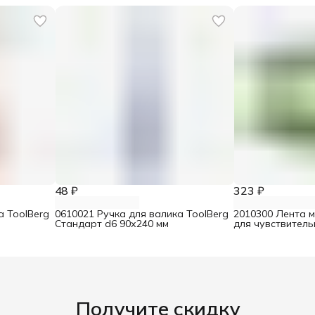
48 ₽
323 ₽
а ToolBerg
0610021 Ручка для валика ToolBerg
2010300 Лента 
Стандарт d6 90х240 мм
для чувствител
25 мм х 25 м
Получите скидку