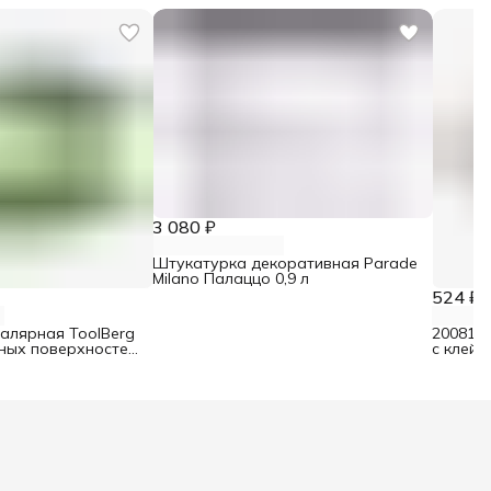
3 080 ₽
Штукатурка декоративная Parade
Milano Палаццо 0,9 л
524 ₽
малярная ToolBerg
2008106
ьных поверхностей
с клейк