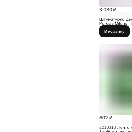
3 080 ₽
Штукатурка де
Parade Milano П
В корзину
602 ₽
2010310 Лента
ToolBerg для ч