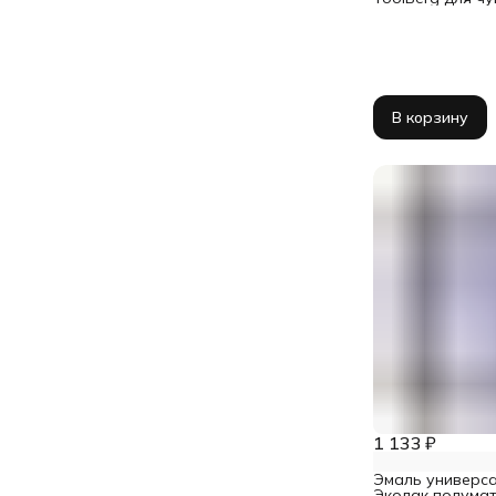
поверхностей 50
В корзину
1 133 ₽
Эмаль универса
Эколак полумат