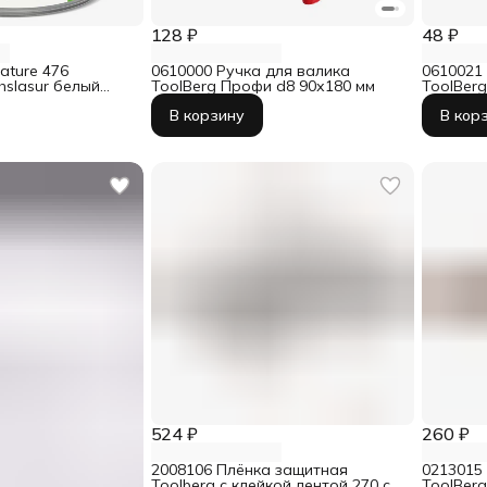
128 ₽
48 ₽
ature 476
0610000 Ручка для валика
0610021
slasur белый
ToolBerg Профи d8 90х180 мм
ToolBer
В корзину
В кор
524 ₽
260 ₽
2008106 Плёнка защитная
0213015
Toolberg с клейкой лентой 270 см
ToolBer