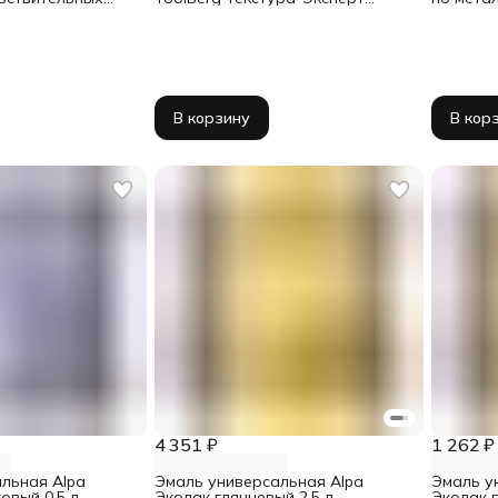
 мм х 25 м
микроволокно 8/9/40/250 мм
аэрозол
В корзину
В кор
4 351 ₽
1 262 ₽
льная Alpa
Эмаль универсальная Alpa
Эмаль у
овый 0,5 л
Эколак глянцевый 2,5 л
Эколак г