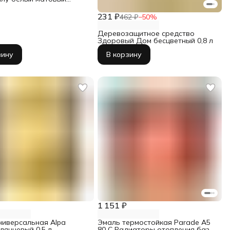
ь 520 мл
231 ₽
462 ₽
−
50
%
Деревозащитное средство
Здоровый Дом бесцветный 0,8 л
зину
В корзину
1 151 ₽
ниверсальная Alpa
Эмаль термостойкая Parade A5
лянцевый 0,5 л
80 С Радиаторы отопления база