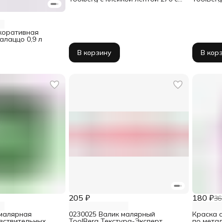
х 16 м
полиакр
8/12/48/
коративная
алаццо 0,9 л
В корзину
В кор
205 ₽
180 ₽
36
 малярная
0230025 Валик малярный
Краска с
увствительных
ToolBerg Текстура-Эксперт
по мета