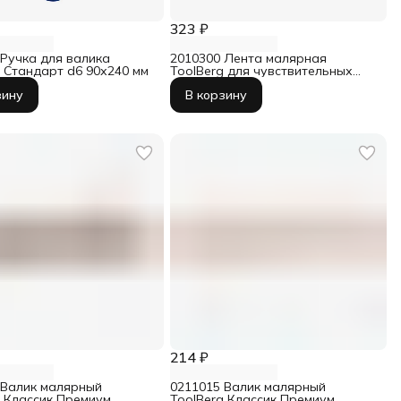
323 ₽
 Ручка для валика
2010300 Лента малярная
g Стандарт d6 90х240 мм
ToolBerg для чувствительных
поверхностей 25 мм х 25 м
зину
В корзину
214 ₽
 Валик малярный
0211015 Валик малярный
g Классик Премиум
ToolBerg Классик Премиум