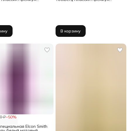
ил мультиколор
полиакрил 8/12/48/250 мм
250 мм
зину
В корзину
0 ₽
−
50
%
пециальная Elcon Smith
ллу белый матовый