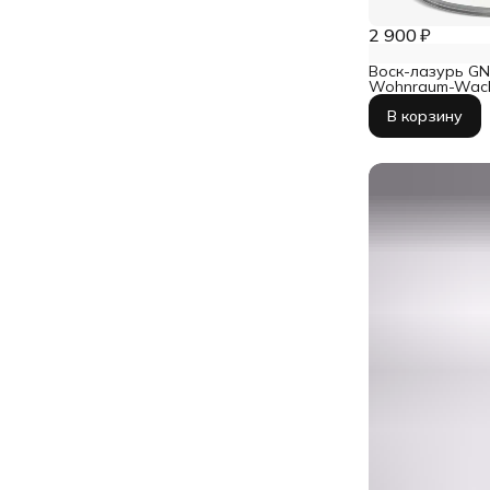
2 900 ₽
Воск-лазурь GN
Wohnraum-Wach
0,75 л
В корзину