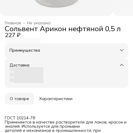
Главная
›
Не указана
Сольвент Арикон нефтяной 0,5 л
227 ₽
Преимущества
Оплата частями в Сплит
Доставка в пункты выдачи или до двери
Доставка
Удобный возврат
О товаре
Характеристики
ГОСТ 10214-78
Применяется в качестве растворителя для лаков, красок и
эмалей. Используется для промывки
деталей и механизмов в промышленности, при