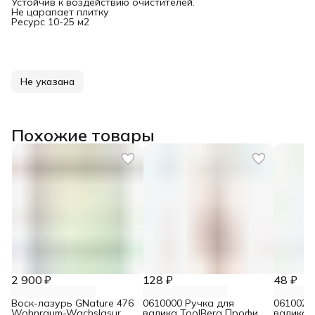
Устойчив к воздействию очистителей.
Не царапает плитку
Ресурс 10-25 м2
Не указана
Похожие товары
2 900 ₽
128 ₽
48 ₽
Воск-лазурь GNature 476
0610000 Ручка для
0610021
Wohnraum-Wachslasur
валика ToolBerg Профи
валика 