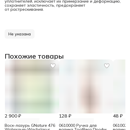
уплотнителей, исключает их примерзание и деформацию,
сохраняет эластичность, предохраняет
от растрескивания.
Не указана
Похожие товары
2 900 ₽
128 ₽
48 ₽
Воск-лазурь GNature 476
0610000 Ручка для
0610021
Wohnraum-Wachslasur
валика ToolBerg Профи
валика 