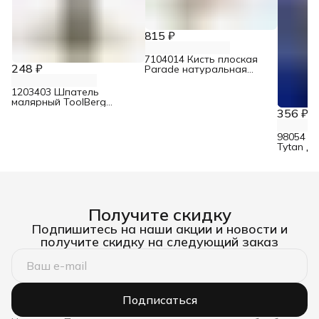
815 ₽
7104014 Кисть плоская
248 ₽
Parade натуральная
щетина для эмалей 100
мм
1203403 Шпатель
малярный ToolBerg
нержавеющий
356 ₽
двухкомпонентная ручка
80 мм
98054 Н
Tytan д
со скре
Получите скидку
Подпишитесь на наши акции и новости и
получите скидку на следующий заказ
Подписаться