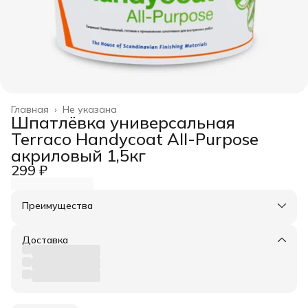
Главная
›
Не указана
Шпатлёвка универсальная
Terraco Handycoat All-Purpose
акриловый 1,5кг
299 ₽
Преимущества
Оплата частями в Сплит
Доставка в пункты выдачи или до двери
Доставка
Удобный возврат