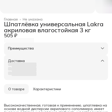
Главная
›
Не указана
Шпатлёвка универсальная Lakra
акриловая влагостойкая 3 кг
505 ₽
Преимущества
Оплата частями в Сплит
Доставка в пункты выдачи или до двери
Доставка
Удобный возврат
О товаре
Характеристики
Высококачественная, готовая к применению, шпатлевка на
основе водной дисперсии акрилового сополимера, имеет