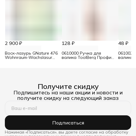
2 900 ₽
128 ₽
48 ₽
Воск-лазурь GNature 476
0610000 Ручка для
0610021
Wohnraum-Wachslasur
валика ToolBerg Профи
валика 
белый 0,75 л
d8 90х180 мм
Стандар
Получите скидку
Подпишитесь на наши акции и новости и
получите скидку на следующий заказ
Подписаться
Нажимая «Подписаться», вы даете согласие на обработку