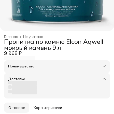
Главная
›
Не указана
Пропитка по камню Elcon Aqwell
мокрый камень 9 л
9 968 ₽
Преимущества
Оплата частями в Сплит
Доставка в пункты выдачи или до двери
Доставка
Удобный возврат
О товаре
Характеристики