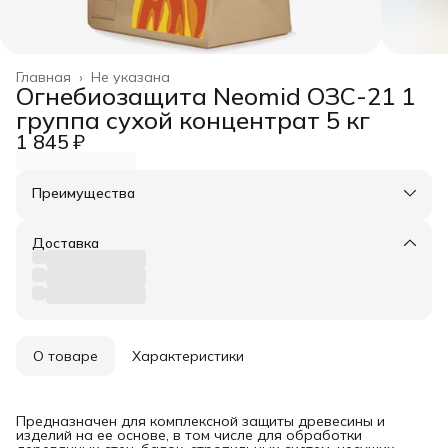
Главная
›
Не указана
Огнебиозащита Neomid ОЗС-21 1
группа сухой концентрат 5 кг
1 845 ₽
Преимущества
Оплата частями в Сплит
Доставка в пункты выдачи или до двери
Доставка
Удобный возврат
О товаре
Характеристики
Предназначен для комплексной защиты древесины и
изделий на ее основе, в том числе для обработки