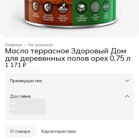
Главная
›
Не указана
Масло террасное Здоровый Дом
для деревянных полов орех 0,75 л
1 171 ₽
Преимущества
Оплата частями в Сплит
Доставка в пункты выдачи или до двери
Доставка
Удобный возврат
О товаре
Характеристики