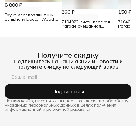
8 800 ₽
266 ₽
150 ₽
Грунт деревозащитный
Symphony Doctor Wood 9
7104022 Кисть плоская
7104021
л
Parade смешанная
Parade 
щетина для лаков 50 мм
щетина 
Получите скидку
Подпишитесь на наши акции и новости и
получите скидку на следующий заказ
Подписаться
Нажимая «Подписаться», вы даете согласие на обработку
указанных персональных данных в целях получения
информационной и рекламной рассылки