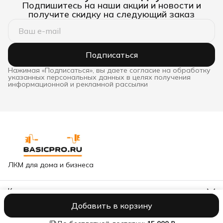
Подпишитесь на наши акции и новости и
получите скидку на следующий заказ
Подписаться
Нажимая «Подписаться», вы даете согласие на обработку
указанных персональных данных в целях получения
информационной и рекламной рассылки
ЛКМ для дома и бизнеса
Контакты
Адрес
Добавить в корзину
Москва, Варшавское шоссе, 65к2
Оплата
Доставка
Правила возврата
Реквизиты
Оферта
Полити
Горячая линия сети