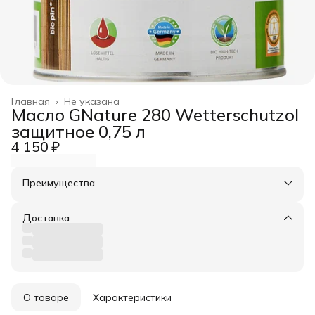
Главная
›
Не указана
Масло GNature 280 Wetterschutzol
защитное 0,75 л
4 150 ₽
Преимущества
Оплата частями в Сплит
Доставка в пункты выдачи или до двери
Доставка
Удобный возврат
О товаре
Характеристики