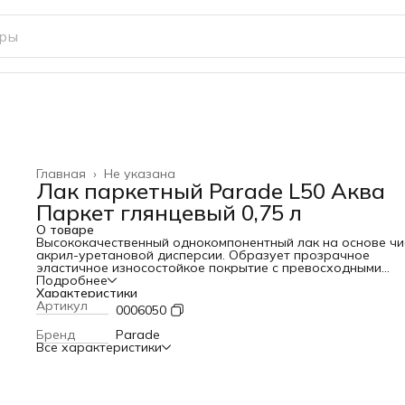
Главная
›
Не указана
Лак паркетный Parade L50 Аква
Паркет глянцевый 0,75 л
О товаре
Высококачественный однокомпонентный лак на основе чи
акрил-уретановой дисперсии. Образует прозрачное
эластичное износостойкое покрытие с превосходными
декоративными и защитными свойствами. Обладает высо
Подробнее
прочностью и стойкостью к истиранию, воздействию воды
Характеристики
алкоголя, масел и моющих средств. Экологичный, без рез
Артикул
0006050
запаха. Обладает коротким временем высыхания. Готов к
применению. Легко наносится. В основе – высококачестве
Бренд
Parade
импортные материалы.
Все характеристики
Сертифицирована для применения в детских и лечебных
учреждениях