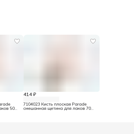
414 ₽
arade
7104023 Кисть плоская Parade
аков 50
смешанная щетина для лаков 70
мм