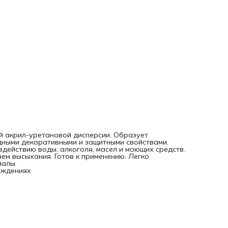
й акрил-уретановой дисперсии. Образует
дными декоративными и защитными свойствами.
здействию воды, алкоголя, масел и моющих средств.
ем высыхания. Готов к применению. Легко
иалы.
еждениях