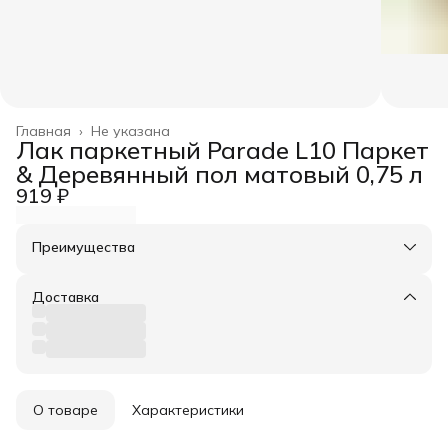
Главная
›
Не указана
Лак паркетный Parade L10 Паркет
& Деревянный пол матовый 0,75 л
919 ₽
Преимущества
Оплата частями в Сплит
Доставка в пункты выдачи или до двери
Доставка
Удобный возврат
О товаре
Характеристики