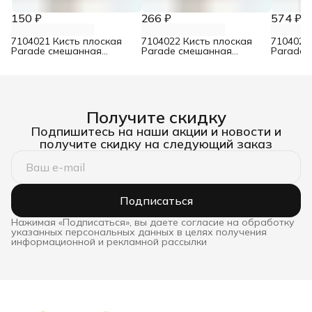
150 ₽
266 ₽
574 ₽
7104021 Кисть плоская
7104022 Кисть плоская
7104024
Parade смешанная
Parade смешанная
Parade 
щетина для лаков 30 мм
щетина для лаков 50 мм
щетина 
Получите скидку
Подпишитесь на наши акции и новости и
получите скидку на следующий заказ
Подписаться
Нажимая «Подписаться», вы даете согласие на обработку
указанных персональных данных в целях получения
информационной и рекламной рассылки