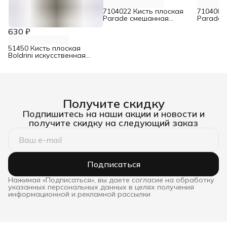
7104022 Кисть плоская
7104001
Parade смешанная
Parade 
щетина для лаков 50 мм
щетина 
630 ₽
красок 
51450 Кисть плоская
Boldrini искусственная
щетина 50 мм
Получите скидку
Подпишитесь на наши акции и новости и
получите скидку на следующий заказ
Подписаться
Нажимая «Подписаться», вы даете согласие на обработку
указанных персональных данных в целях получения
информационной и рекламной рассылки