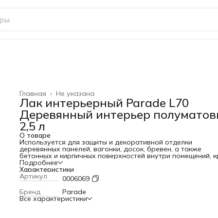
Главная
›
Не указана
Лак интерьерный Parade L70
Деревянный интерьер полумато
2,5 л
О товаре
Используется для защиты и декоративной отделки
деревянных панелей, вагонки, досок, бревен, а также
бетонных и кирпичных поверхностей внутри помещений, 
полов.
Подробнее
Паропроницаемое долговечное покрытие с высокими
Характеристики
декоративными свойствами. Защищает от воздействия во
Артикул
0006069
грязи и плесени. Содержит воск. Экологичный, без резког
запаха.
Бренд
Parade
Все характеристики