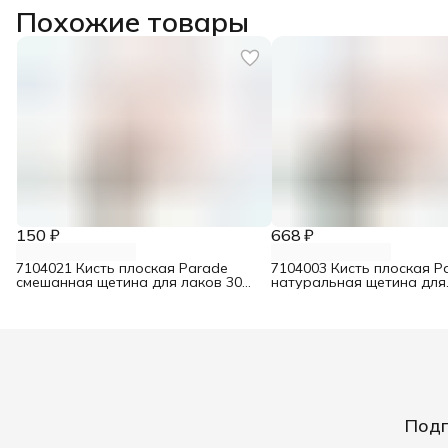
Похожие товары
150 ₽
668 ₽
7104021 Кисть плоская Parade
7104003 Кисть плоская P
смешанная щетина для лаков 30
натуральная щетина для
мм
интерьерных красок 70 
Подп