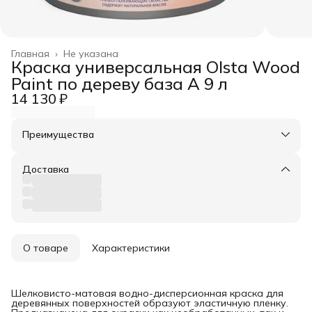
Главная
›
Не указана
Краска универсальная Olsta Wood
Paint по дереву база А 9 л
14 130 ₽
Преимущества
Оплата частями в Сплит
Доставка в пункты выдачи или до двери
Доставка
Удобный возврат
О товаре
Характеристики
Шелковисто-матовая водно-дисперсионная краска для
деревянных поверхностей образуют эластичную пленку.