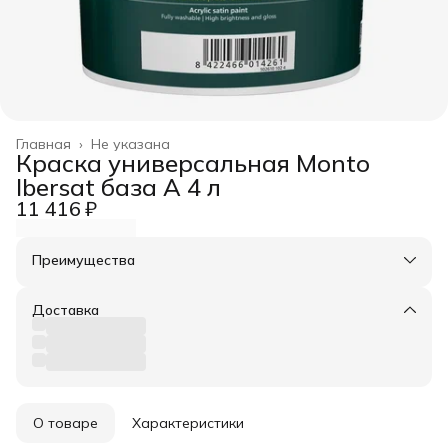
Главная
›
Не указана
Краска универсальная Monto
Ibersat база А 4 л
11 416 ₽
Преимущества
Оплата частями в Сплит
Доставка в пункты выдачи или до двери
Доставка
Удобный возврат
О товаре
Характеристики