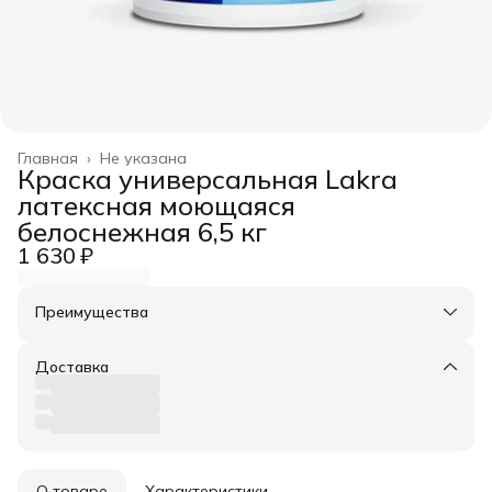
Главная
›
Не указана
Краска универсальная Lakra
латексная моющаяся
белоснежная 6,5 кг
1 630 ₽
Преимущества
Оплата частями в Сплит
Доставка в пункты выдачи или до двери
Доставка
Удобный возврат
О товаре
Характеристики