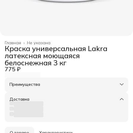
Главная
›
Не указана
Краска универсальная Lakra
латексная моющаяся
белоснежная 3 кг
775 ₽
Преимущества
Оплата частями в Сплит
Доставка в пункты выдачи или до двери
Доставка
Удобный возврат
О товаре
Характеристики