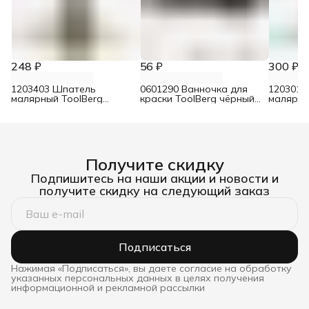
248 ₽
56 ₽
300 ₽
1203403 Шпатель
0601290 Ванночка для
1203010
малярный ToolBerg
краски ToolBerg чёрный
малярны
нержавеющий
150х290 мм
нержав
двухкомпонентная ручка
двухком
80 мм
100 мм
Получите скидку
Подпишитесь на наши акции и новости и
получите скидку на следующий заказ
Подписаться
Нажимая «Подписаться», вы даете согласие на обработку
указанных персональных данных в целях получения
информационной и рекламной рассылки