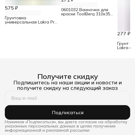
575 ₽
0601032 Ванночка для
краски ToolBerg 310х350
Грунтовка
мм
универсальная Lakra Prof
It 4 кг
277 ₽
Грунт у
Lakra с
520 мл
Получите скидку
Подпишитесь на наши акции и новости и
получите скидку на следующий заказ
Подписаться
Нажимая «Подписаться», вы даете согласие на обработку
указанных персональных данных в целях получения
информационной и рекламной рассылки