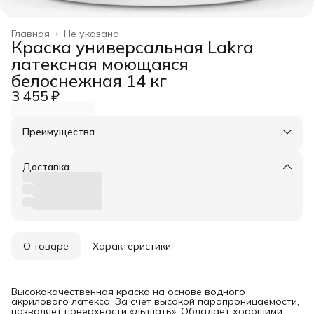
Главная
›
Не указана
Краска универсальная Lakra
латексная моющаяся
белоснежная 14 кг
3 455 ₽
Преимущества
Оплата частями в Сплит
Доставка в пункты выдачи или до двери
Доставка
Удобный возврат
О товаре
Характеристики
Высококачественная краска на основе водного
акрилового латекса. За счет высокой паропроницаемости,
позволяет поверхности «дышать». Обладает хорошими