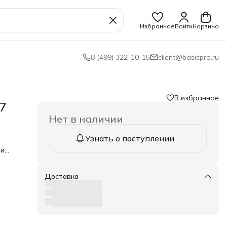
Избранное
Войти
Корзина
8 (499) 322-10-15
client@basicpro.ru
В избранное
7
Нет в наличии
Узнать о поступлении
 и
Доставка
х,