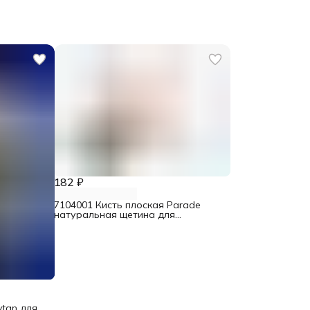
182 ₽
7104001 Кисть плоская Parade
натуральная щетина для
интерьерных красок 30 мм
tan для