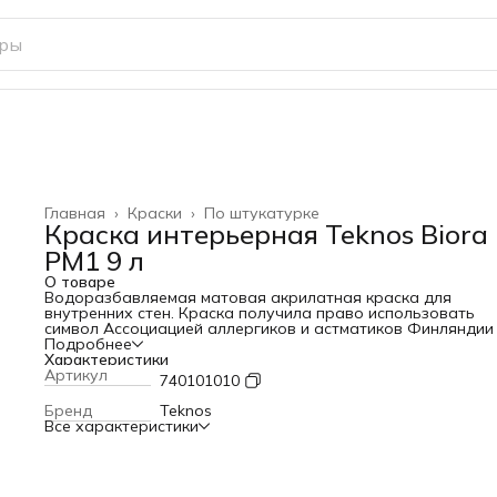
Главная
›
Краски
›
По штукатурке
Краска интерьерная Teknos Biora 
РМ1 9 л
О товаре
Водоразбавляемая матовая акрилатная краска для
внутренних стен. Краска получила право использовать
символ Ассоциацией аллергиков и астматиков Финляндии
знак экологической сертификации Северных стран,"Знак
Подробнее
Лебедя".
Характеристики
Краска легко наносится, образуя ровную матовую
Артикул
740101010
поверхность.
BIORA 7 подходит для покраски бетонных, оштукатуренны
Бренд
Teknos
зашпатлеванных и кирпичных поверхностей, а также
Все характеристики
древесно-стружечных и др. плит.