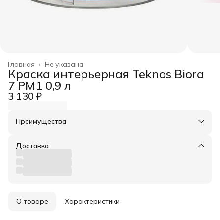
Главная
›
Не указана
Краска интерьерная Teknos Biora
7 РМ1 0,9 л
3 130 ₽
Преимущества
Оплата частями в Сплит
Доставка в пункты выдачи или до двери
Доставка
Удобный возврат
О товаре
Характеристики