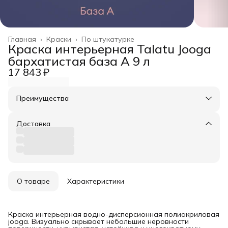
Главная
›
Краски
›
По штукатурке
Краска интерьерная Talatu Jooga
бархатистая база А 9 л
17 843 ₽
Преимущества
Оплата частями в Сплит
Доставка в пункты выдачи или до двери
Доставка
Удобный возврат
О товаре
Характеристики
Краска интерьерная водно-дисперсионная полиакриловая
jooga. Визуально скрывает небольшие неровности