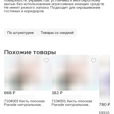
поверхности, укрывистая, устойчива к многократному
мытью без использования агрессивных моющих средств.
Не имеет резкого запаха. Подходит для окрашивания
гостиных и коридоров.
По штукатурке
Товары со скидкой
Похожие товары
668 ₽
182 ₽
7104003 Кисть плоская
7104001 Кисть плоская
780 ₽
Parade натуральная
Parade натуральная
щетина для интерьерных
щетина для интерьерных
красок 70 мм
красок 30 мм
59310 Л