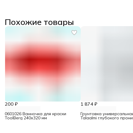
Похожие товары
200 ₽
1 874 ₽
0601026 Ванночка для краски
Грунтовка универсальная
ToolBerg 240х320 мм
Talaalmi глубокого прон
концентрат с индикаторо