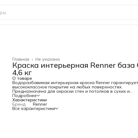
Главная
›
Не указана
Краска интерьерная Renner база 
4,6 кг
О товаре
Водоразбавимая интерьерная краска Renner гарантируе
высококлассное покрытие на любых поверхностях.
Предназначена для окраски стен и потолков в сухих и
влажных внутренних помещениях. Подходит для окраски
Подробнее
оштукатуренных, бетонных, зашпатлеванных,
Характеристики
древесностружечных и древесноволокнистых поверхносте
Бренд
Renner
также поверхностей из гипсокартона без грунта и
Все характеристики
предварительной шлифовки.