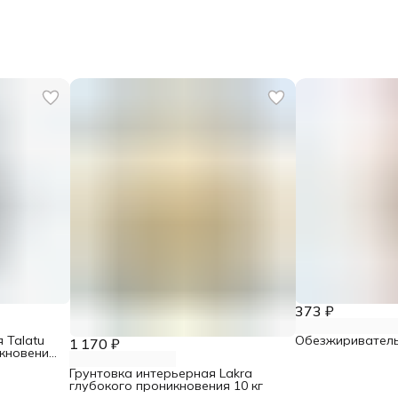
373 ₽
 Talatu
Обезжириватель
1 170 ₽
икновения
м 5 л
Грунтовка интерьерная Lakra
глубокого проникновения 10 кг